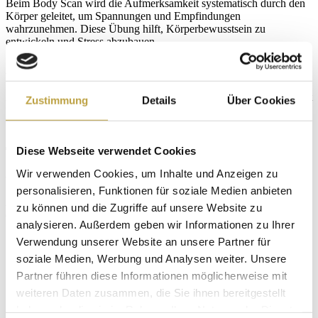
Beim Body Scan wird die Aufmerksamkeit systematisch durch den
Körper geleitet, um Spannungen und Empfindungen
wahrzunehmen. Diese Übung hilft, Körperbewusstsein zu
entwickeln und Stress abzubauen.
Achtsames Essen
Achtsames Essen bedeutet, jede Mahlzeit mit voller Aufmerksamkeit
Zustimmung
Details
Über Cookies
und ohne Ablenkungen zu genießen. Dies kann zu einer besseren
Verdauung und einem gesteigerten Genuss führen.
Tipps zur Integration von Achtsamkeit im
Diese Webseite verwendet Cookies
Alltag
Wir verwenden Cookies, um Inhalte und Anzeigen zu
personalisieren, Funktionen für soziale Medien anbieten
Achtsamkeit kannst du leicht in deinen Alltag integrieren. Hier sind
zu können und die Zugriffe auf unsere Website zu
einige Tipps:
analysieren. Außerdem geben wir Informationen zu Ihrer
Beginne den Tag mit einer kurzen Meditation.
Verwendung unserer Website an unsere Partner für
Nutze Pausen für achtsames Atmen.
soziale Medien, Werbung und Analysen weiter. Unsere
Sei bei alltäglichen Tätigkeiten wie Zähneputzen oder
Partner führen diese Informationen möglicherweise mit
Duschen bewusst präsent.
Führe ein Achtsamkeitstagebuch, um deine Erfahrungen zu
weiteren Daten zusammen, die Sie ihnen bereitgestellt
reflektieren.
haben oder die sie im Rahmen Ihrer Nutzung der Dienste