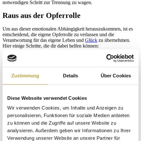
notwendigen Schritt zur Trennung zu wagen.
Raus aus der Opferrolle
Um aus dieser emotionalen Abhängigkeit herauszukommen, ist es
entscheidend, die eigene Opferrolle zu verlassen und die
Verantwortung für das eigene Leben und
Glück
zu übernehmen.
Hier einige Schritte, die dir dabei helfen können:
Erkenne deine Bedürftigkeit:
Der erste Schritt ist die
Selbsterkenntnis. Werde dir bewusst, dass du emotional
abhängig bist und dass dies der Grund für deine
Schwierigkeiten in der Beziehung ist.
Zustimmung
Details
Über Cookies
Stärke deine Selbstfürsorge und Selbstliebe:
Lerne, dich
selbst wertzuschätzen und dir die Liebe zu geben, die du von
anderen erwartest. Fülle deinen eigenen emotionalen Tank
auf.
Diese Webseite verwendet Cookies
Übernimm die Verantwortung:
Niemand außer dir selbst
hat die Macht, dich glücklich zu machen oder dein Leben zu
Wir verwenden Cookies, um Inhalte und Anzeigen zu
bestimmen. Übernimm die Kontrolle über deine Gefühle und
personalisieren, Funktionen für soziale Medien anbieten
dein Leben.
zu können und die Zugriffe auf unsere Website zu
Setze klare Grenzen:
Lerne, deine Bedürfnisse zu
kommunizieren und setze gesunde Grenzen in deinen
analysieren. Außerdem geben wir Informationen zu Ihrer
Beziehungen
. Respektiere dich selbst und erwarte diesen
Verwendung unserer Website an unsere Partner für