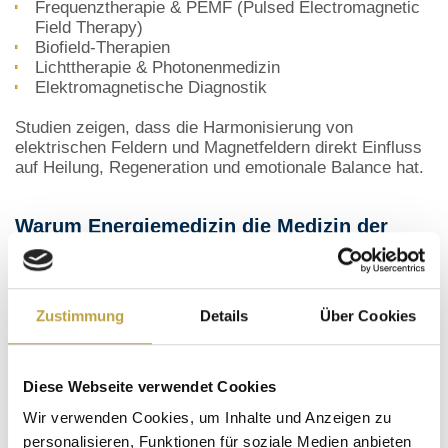
Frequenztherapie & PEMF (Pulsed Electromagnetic
Field Therapy)
Biofield-Therapien
Lichttherapie & Photonenmedizin
Elektromagnetische Diagnostik
Studien zeigen, dass die Harmonisierung von
elektrischen Feldern und Magnetfeldern direkt Einfluss
auf Heilung, Regeneration und emotionale Balance hat.
Warum Energiemedizin die Medizin der
Zukunft ist
Energiemedizin basiert auf
messbaren,
wissenschaftlich belegten Prinzipien
:
Zustimmung
Details
Über Cookies
Jede Zelle kommuniziert elektrisch
Herz- und Gehirnwellen sind elektromagnetische
Diese Webseite verwendet Cookies
Signale
Magnetische und elektrische Felder steuern Heilung
Wir verwenden Cookies, um Inhalte und Anzeigen zu
und Regeneration
personalisieren, Funktionen für soziale Medien anbieten
Emotionale Kohärenz beeinflusst physische