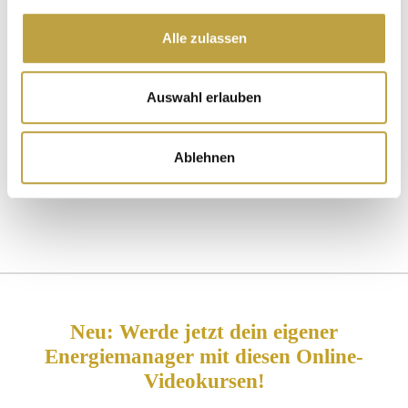
Alle zulassen
Wenn du mehr über die verborgene Energie des Lebens
erfahren möchtest, empfehle ich das Buch
Electric Life
– ein leuchtender Leitfaden für Gesundheit, Energie und
Auswahl erlauben
Bewusstsein.
Ablehnen
Zurück
Neu: Werde jetzt dein eigener
Energiemanager mit diesen Online-
Videokursen!